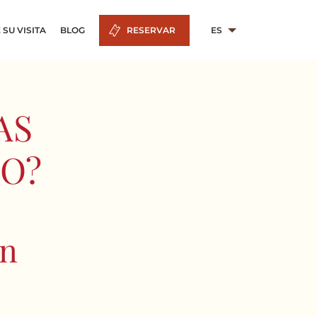
 SU VISITA
BLOG
RESERVAR
ES
AS
O?