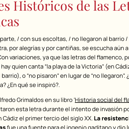
s Históricos de las Le
cas
rte, / con sus escoltas, / no llegaron al barrio / 
letra, por alegrías y por cantiñas, se escucha aún 
Con variaciones, ya que las letras del flamenco, p
hay quien canta “la playa de la Victoria” (en Cádi
 barrio), o “no pisaron” en lugar de “no llegaron”. 
ra? ¿En qué se inspiró?.
fredo Grimaldos en su libro ‘
Historia social del 
aron esta letra durante el intento de invasión p
 Cádiz el primer tercio del siglo XX.
La resistenc
as
fue una fuente para el ingenio gaditano y dio l