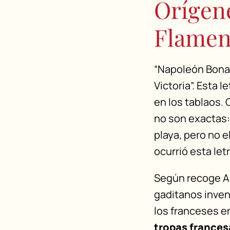
Orígene
Flamen
“Napoleón Bonapa
Victoria”. Esta 
en los tablaos. 
no son exactas: 
playa, pero no el
ocurrió esta let
Según recoge Al
gaditanos invent
los franceses en
tropas frances