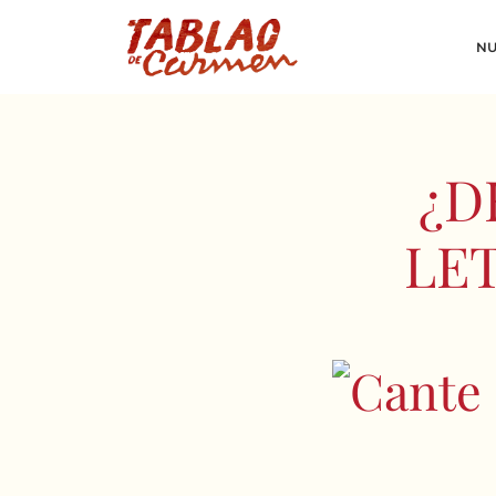
NU
¿D
LE