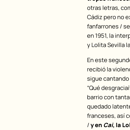
otras letras, co
Cádiz pero no ex
fanfarrones / se
en 1951, la inte
y Lolita Sevilla
En este segundo
recibió la viole
sigue cantando 
“Qué desgraciaít
barrio con tanta
quedado latente
franceses, así c
/
y en
Cai
, la Lo