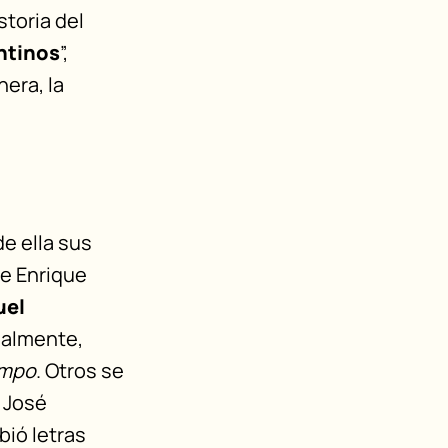
storia del
ntinos
”,
nera, la
de ella sus
ue Enrique
uel
ualmente,
empo
. Otros se
e José
bió letras