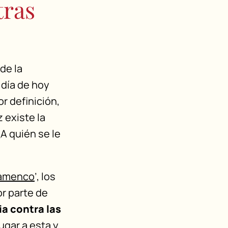
tras
de la
a día de hoy
or definición,
z existe la
¿A quién se le
flamenco
’, los
or parte de
ia contra las
ugar a esta y