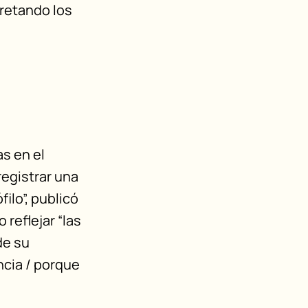
pretando los
s en el
registrar una
ilo”, publicó
o reflejar “las
de su
encia / porque