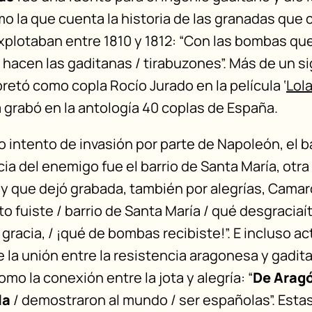
mo la que cuenta la historia de las granadas que 
plotaban entre 1810 y 1812: “Con las bombas que 
 hacen las gaditanas / tirabuzones”. Más de un s
rpretó como copla Rocío Jurado en la película ‘
Lola
 la grabó en la antología 40 coplas de España.
 intento de invasión por parte de Napoleón, el b
ncia del enemigo fue el barrio de Santa María, otra
y que dejó grabada, también por alegrías, Camarón
o fuiste / barrio de Santa María / qué desgraciaít
 gracia, / ¡qué de bombas recibiste!”. E incluso 
 la unión entre la resistencia aragonesa y gadita
omo la conexión entre la jota y alegría: “
De Arag
la
/ demostraron al mundo / ser españolas”. Esta