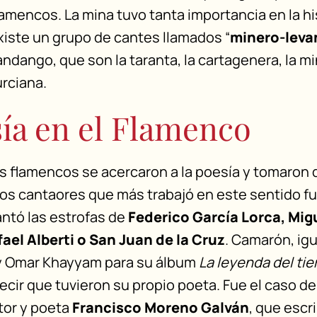
amencos. La mina tuvo tanta importancia en la hi
iste un grupo de cantes llamados “
minero-leva
ndango, que son la taranta, la cartagenera, la mi
urciana.
ía en el Flamenco
los flamencos se acercaron a la poesía y tomaron 
los cantaores que más trabajó en este sentido f
ntó las estrofas de
Federico García Lorca, Mig
ael Alberti o San Juan de la Cruz
. Camarón, ig
 y Omar Khayyam para su álbum
La leyenda del ti
ecir que tuvieron su propio poeta. Fue el caso d
tor y poeta
Francisco Moreno Galván
, que escri