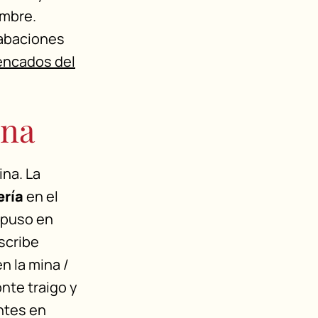
ombre.
grabaciones
encados del
ina
ina. La
ería
en el
y puso en
escribe
n la mina /
nte traigo y
ntes en