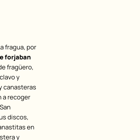
La fragua, por
e forjaban
de fragüero,
 clavo y
 y canasteras
n a recoger
 San
us discos,
anastitas en
stera y