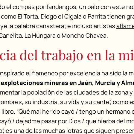
o el compás por fandangos, un palo con este n
 como El Torta, Diego el Cigala o Parrita tienen 
uye la palabra canastera; e incluso artistas
aflam
Canelita, La Húngara o Moncho Chavea.
cia del trabajo en la m
 inspirado el flamenco por excelencia ha sido la m
e
explotaciones mineras en Jaén, Murcia y Alm
umentar la población de las ciudades de la zona 
hombres, su industria, su vida y su cante”, como 
libro. “Qué mal herido cayó / tengo un hermano e
cayó / dejadme pasar por Dios / que hierba del mo
yo”, es una de las muchas letras que siguen prese