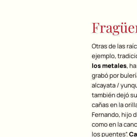
Fragüer
Otras de las raí
ejemplo, tradic
los metales
, h
grabó por bulerí
alcayata / yunqu
también dejó su
cañas en la oril
Fernando, hijo d
como en la can
los puentes”.
Ca