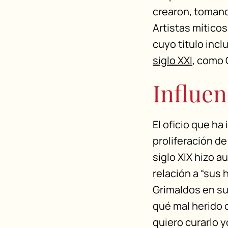
crearon, tomand
Artistas míticos
cuyo título incl
siglo XXI
, como 
Influen
El oficio que ha
proliferación d
siglo XIX hizo a
relación a “sus 
Grimaldos en su 
qué mal herido 
quiero curarlo 