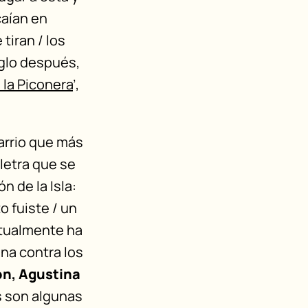
caían en
tiran / los
iglo después,
 la Piconera
’,
arrio que más
 letra que se
 de la Isla:
o fuiste / un
actualmente ha
na contra los
ón, Agustina
s son algunas