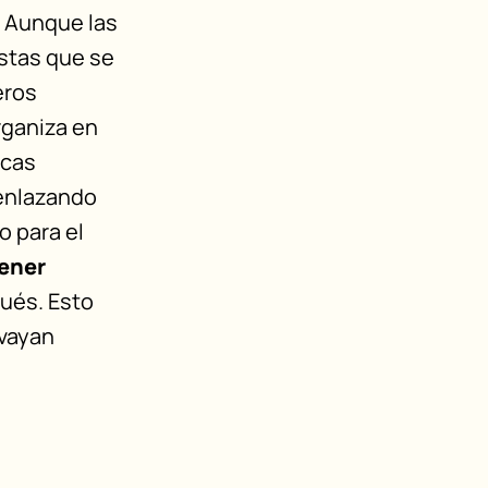
. Aunque las
stas que se
eros
organiza en
icas
enlazando
o para el
tener
pués. Esto
 vayan