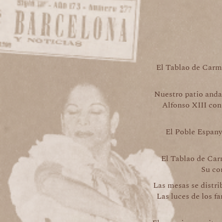
El Tablao de Carme
Nuestro patio anda
Alfonso XIII con
El Poble Espany
El Tablao de Car
Su cor
Las mesas se distri
Las luces de los fa