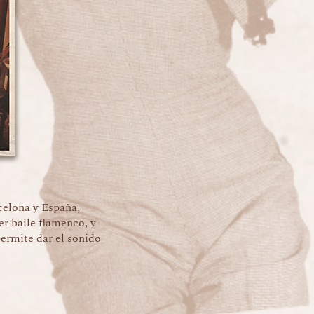
celona y España,
er baile flamenco, y
permite dar el sonido