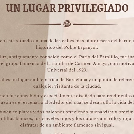
UN LUGAR PRIVILEGIADO
n está situado en una de las calles más pintorescas del barrio 
histórico del Poble Espanyol.
luz, antiguamente conocido como el Patio del Farolillo, fue in
 el grupo flamenco de la familia de Carmen Amaya, con motivo
Universal del 1929.
ol es un lugar emblemático de Barcelona y un punto de referenc
cualquier visitante de la ciudad.
men fue concebido y especialmente diseñado para rendir culto a
azón es el escenario alrededor del cual se desarrolla la vida del
buyen en platea y dos balcones ofreciendo buena vista y proxim
rolillos blancos, los claveles rojos y los colores amarillo y rojo 
disfrutar de un ambiente flamenco sin igual.