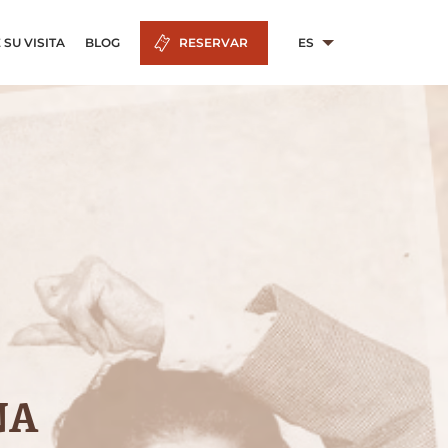
 SU VISITA
BLOG
RESERVAR
ES
NA