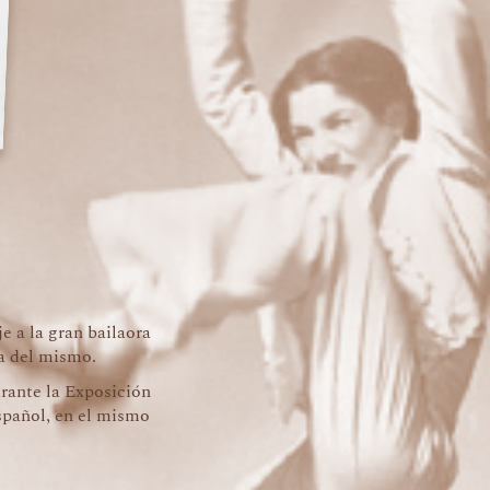
a la gran bailaora
a del mismo.
urante la Exposición
spañol, en el mismo