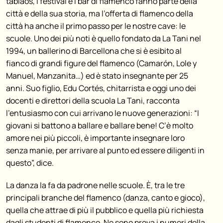
tablaos, i festival e i bar di flamenco fanno parte della
città e della sua storia, ma l’offerta di flamenco della
città ha anche il primo passo per le nostre cave: le
scuole. Uno dei più noti è quello fondato da La Tani nel
1994, un ballerino di Barcellona che si è esibito al
fianco di grandi figure del flamenco (Camarón, Lole y
Manuel, Manzanita…) ed è stato insegnante per 25
anni. Suo figlio, Edu Cortés, chitarrista e oggi uno dei
docenti e direttori della scuola La Tani, racconta
l’entusiasmo con cui arrivano le nuove generazioni: “I
giovani si battono a ballare e ballare bene! C’è molto
amore nei più piccoli, è importante insegnare loro
senza manie, per arrivare al punto ed essere diligenti in
questo”, dice.
La danza la fa da padrone nelle scuole. È, tra le tre
principali branche del flamenco (danza, canto e gioco),
quella che attrae di più il pubblico e quella più richiesta
dagli studenti di flamenco. Ne sono prova i numeri della