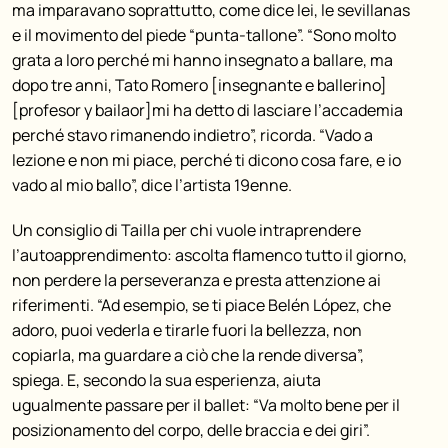
ma imparavano soprattutto, come dice lei, le sevillanas
e il movimento del piede “punta-tallone”. “Sono molto
grata a loro perché mi hanno insegnato a ballare, ma
dopo tre anni, Tato Romero [insegnante e ballerino]
[profesor y bailaor]mi ha detto di lasciare l’accademia
perché stavo rimanendo indietro”, ricorda. “Vado a
lezione e non mi piace, perché ti dicono cosa fare, e io
vado al mio ballo”, dice l’artista 19enne.
Un consiglio di Tailla per chi vuole intraprendere
l’autoapprendimento: ascolta flamenco tutto il giorno,
non perdere la perseveranza e presta attenzione ai
riferimenti. “Ad esempio, se ti piace Belén López, che
adoro, puoi vederla e tirarle fuori la bellezza, non
copiarla, ma guardare a ciò che la rende diversa”,
spiega. E, secondo la sua esperienza, aiuta
ugualmente passare per il ballet: “Va molto bene per il
posizionamento del corpo, delle braccia e dei giri”.