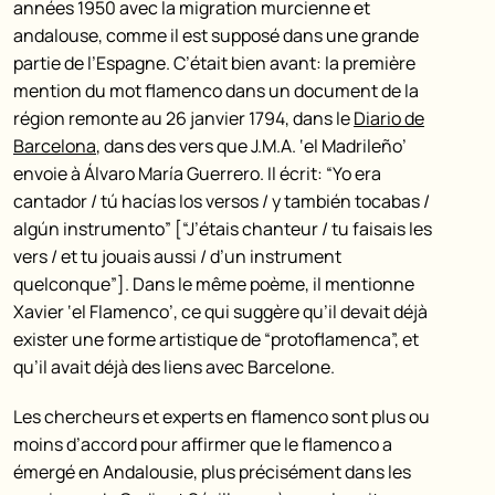
années 1950 avec la migration murcienne et
andalouse, comme il est supposé dans une grande
partie de l’Espagne. C’était bien avant: la première
mention du mot flamenco dans un document de la
région remonte au 26 janvier 1794, dans le
Diario de
Barcelona
, dans des vers que J.M.A. ‘el Madrileño’
envoie à Álvaro María Guerrero. Il écrit: “Yo era
cantador / tú hacías los versos / y también tocabas /
algún instrumento” [“J’étais chanteur / tu faisais les
vers / et tu jouais aussi / d’un instrument
quelconque”]. Dans le même poème, il mentionne
Xavier ‘el Flamenco’, ce qui suggère qu’il devait déjà
exister une forme artistique de “protoflamenca”, et
qu’il avait déjà des liens avec Barcelone.
Les chercheurs et experts en flamenco sont plus ou
moins d’accord pour affirmer que le flamenco a
émergé en Andalousie, plus précisément dans les