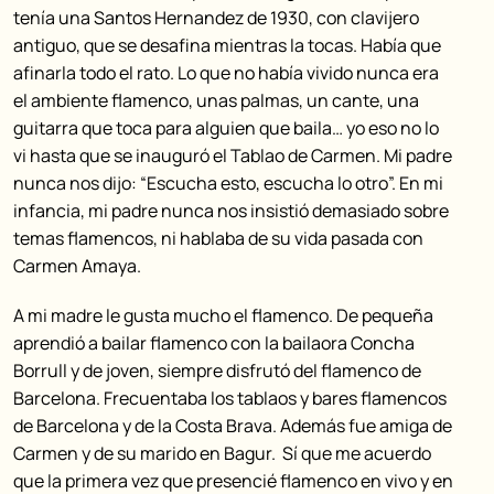
tenía una Santos Hernandez de 1930, con clavijero
antiguo, que se desafina mientras la tocas. Había que
afinarla todo el rato. Lo que no había vivido nunca era
el ambiente flamenco, unas palmas, un cante, una
guitarra que toca para alguien que baila… yo eso no lo
vi hasta que se inauguró el Tablao de Carmen. Mi padre
nunca nos dijo: “Escucha esto, escucha lo otro”. En mi
infancia, mi padre nunca nos insistió demasiado sobre
temas flamencos, ni hablaba de su vida pasada con
Carmen Amaya.
A mi madre le gusta mucho el flamenco. De pequeña
aprendió a bailar flamenco con la bailaora Concha
Borrull y de joven, siempre disfrutó del flamenco de
Barcelona. Frecuentaba los tablaos y bares flamencos
de Barcelona y de la Costa Brava. Además fue amiga de
Carmen y de su marido en Bagur. Sí que me acuerdo
que la primera vez que presencié flamenco en vivo y en