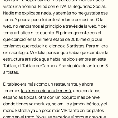
visto una nómina. Flipé con el IVA, la Seguridad Social…
Nadie me explicaba nada, y además no me gustaba ese
tema. Y poco a poco fui enterándome de cositas. O la
web, no vendíamos al principio a través de la web. Y del
tema artístico ni te cuento. El primer gerente con el
que coincidí en la primera etapa de 2015 me dijo que
teníamos que reducir el elenco a 5 artistas. Para mí era
un sacrilegio. Me dolía pensar que había que cambiar la
estructura artística que había habido siempre en este
Tablao, el Tablao de Carmen. Y se siguió adelante con 8
artistas.
El tablao era más como un restaurante, y ahora
tenemos
las tres opciones de menú
, uno con tapas
españolas típicas, otra con un poquito más de nivel
donde tienes ya merluza, solomillo y jamón ibérico, y el
menú Estrella ya un poco más VIP, tanto en los platos
como en el trato. Yo quise hacerlo así porque creo que