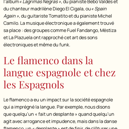
l’album
« Lágrimas Negras »
, du pianiste Bebo Valdés et
du chanteur madrilène Diego El Cigala, ou
« Spain
Again »
, du guitariste Tomatito et du pianiste Michel
Camilo. La musique électronique a également trouvé
sa place : des groupes comme Fuel Fandango, Mëstiza
et La Plazuela ont rapproché cet art des sons
électroniques et même du funk.
Le flamenco dans la
langue espagnole et chez
les Espagnols
Le flamenco a eu un impact sur la société espagnole
qui a imprégné la langue. Par exemple, nous disons
que quelqu’un « fait un desplante » quand quelqu’un
agit avec arrogance et impudence, mais dans la danse
flamenco, un « desplante » est de finir, de clôturer une