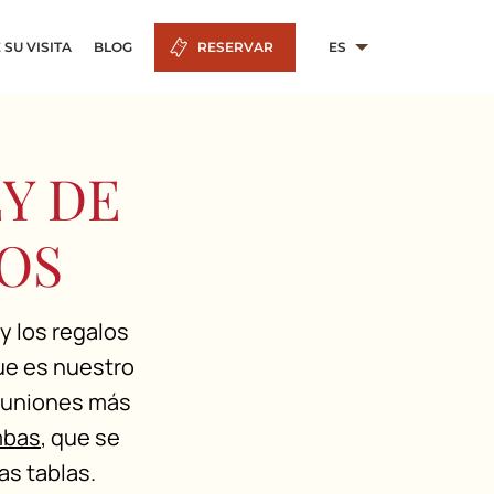
 SU VISITA
BLOG
RESERVAR
ES
Y DE
OS
y los regalos
que es nuestro
reuniones más
bas
, que se
as tablas.