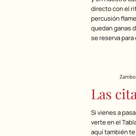
directo con el r
percusión flamen
quedan ganas de
se reserva para 
Zambom
Las cit
Si vienes a pas
verte en el Tab
aquí también te