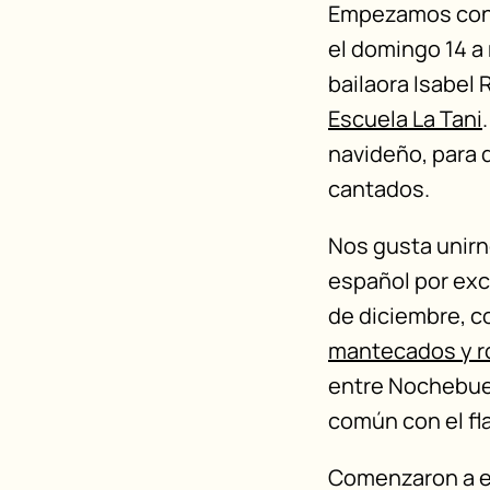
Empezamos con l
el domingo 14 a
bailaora Isabel 
Escuela La Tani
navideño, para 
cantados.
Nos gusta unirno
español por exc
de diciembre, c
mantecados y r
entre Nochebuen
común con el fl
Comenzaron a el