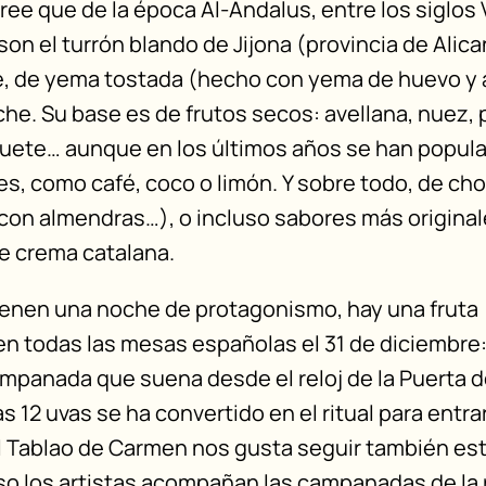
ree que de la época Al-Ándalus, entre los siglos V
n el turrón blando de Jijona (provincia de Alican
e, de yema tostada (hecho con yema de huevo y a
che. Su base es de frutos secos: avellana, nuez,
uete… aunque en los últimos años se han popula
es, como café, coco o limón. Y sobre todo, de ch
 con almendras…), o incluso sabores más origina
e crema catalana.
ienen una noche de protagonismo, hay una fruta
en todas las mesas españolas el 31 de diciembre:
mpanada que suena desde el reloj de la Puerta d
s 12 uvas se ha convertido en el ritual para entrar
l Tablao de Carmen nos gusta seguir también es
so los artistas acompañan las campanadas de la 