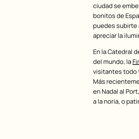
ciudad se embel
bonitos de Espa
puedes subirte 
apreciar la ilum
En la Catedral 
del mundo, la
Fi
visitantes todo 
Más recientement
en Nadal al Port
a la noria, o pat