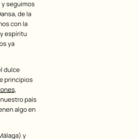
o, y seguimos
ansa, de la
mos con la
y espíritu
os ya
el dulce
e principios
rones,
 nuestro país
enen algo en
(Málaga) y