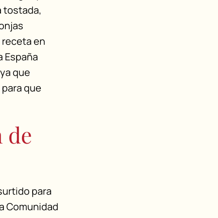
 tostada,
onjas
 receta en
a España
, ya que
s para que
n de
surtido para
 la Comunidad