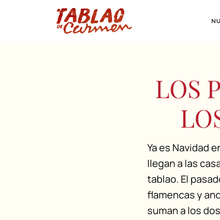
NU
LOS 
LO
Ya es Navidad e
llegan a las cas
tablao. El pasa
flamencas y and
suman a los dos