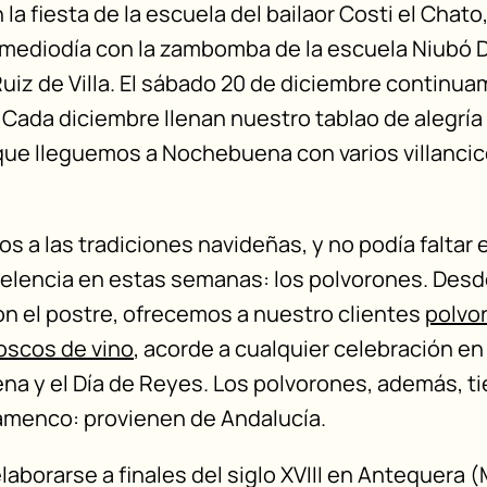
a fiesta de la escuela del bailaor Costi el Chat
 mediodía con la zambomba de la escuela Niubó D
Ruiz de Villa. El sábado 20 de diciembre continua
. Cada diciembre llenan nuestro tablao de alegría 
que lleguemos a Nochebuena con varios villancic
s a las tradiciones navideñas, y no podía faltar 
elencia en estas semanas: los polvorones. Desd
on el postre,
ofrecemos a nuestro clientes
polvo
oscos de vino
, acorde a cualquier celebración en
a y el Día de Reyes. Los polvorones, además, ti
amenco: provienen de Andalucía.
aborarse a finales del siglo XVIII en Antequera 