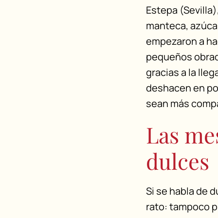
Estepa (Sevilla
manteca, azúcar
empezaron a hac
pequeños obrad
gracias a la lle
deshacen en polv
sean más compac
Las mes
dulces
Si se habla de 
rato: tampoco p