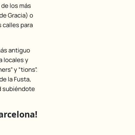
 de los más
de Gracia) o
s calles para
más antiguo
a locales y
rs” y “tions”.
de la Fusta,
ad subiéndote
arcelona!