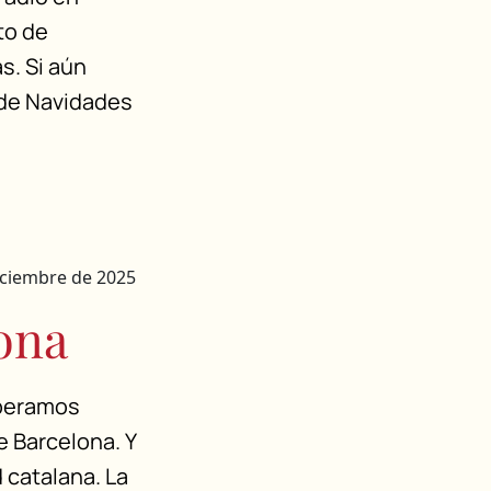
to de
s. Si aún
 de Navidades
iciembre de 2025
lona
speramos
 Barcelona. Y
 catalana. La