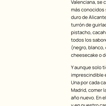
Valenciana, se c
más conocidos so
duro de Alicant
turrón de guirla
pistacho, cacah
todos los sabor
(negro, blanco,
cheesecake o d
Y aunque solo t
imprescindible 
Una por cada ca
Madrid, comer la
año nuevo. En e
y en nuestro ca