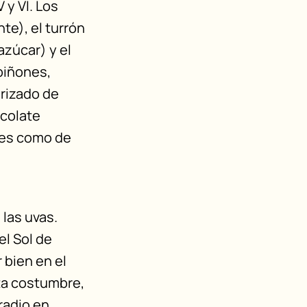
 y VI. Los
te), el turrón
zúcar) y el
 piñones,
rizado de
ocolate
les como de
 las uvas.
el Sol de
 bien en el
ta costumbre,
radio en