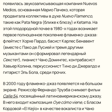
появилась звукозаписывающая компания Nuevos
Medios, основанная Марио Пачеко, которая
продвигала коллективы в духе
Nuevo Flamenco
,
такие как Pata Negra (ближе к блюзу) и Ketama. На
этой плодородной почве в 1980-х годах возникает
первое полноценное поколение фламенко-джаза:
флейтист Хорхе Пардо, басист Карлес Бенавент
(вместе с Пако де Лусией и тремя другими
музыкантами он сформировал легендарный
Секстет
), пианист Чано Домингес, контрабасист
Хавьер Колина, перкуссионист Тино ди Джералдо и
гитарист Эль Бола, среди прочих.
В 2000 году фламенко-джаз появляется на большом
экране. Режиссёр Фернандо Труэба снимает фильм
Calle 54
, посвящённый латиноамериканскому джазу.
В него входит композиция
Oye cómo viene
, с Бласом
Кордовой «El Kejío» в качестве вокалиста и Чано