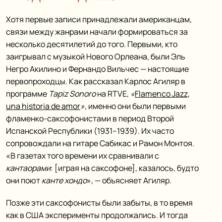
Хотя первые записи принадлежали американцам,
связи между жанрами начали формироваться за
несколько десятилетий до того. Первыми, кто
заигрывал с музыкой Нового Орлеана, были Эль
Негро Акилино и Фернандо Вильчес — настоящие
первопроходцы. Как рассказал Карлос Агиляр в
программе
Tapiz Sonoro
на RTVE,
«
Flamenco Jazz,
una historia de amor
»
, именно они были первыми
фламенко-саксофонистами в период Второй
Испанской Республики (1931–1939). Их часто
сопровождали на гитаре Сабикас и Рамон Монтоя.
«В газетах того времени их сравнивали с
кантаорами
: [играя на саксофоне], казалось, будто
они поют
канте хондо
», — объясняет Агиляр.
Позже эти саксофонисты были забыты, в то время
как в США эксперименты продолжались. И тогда