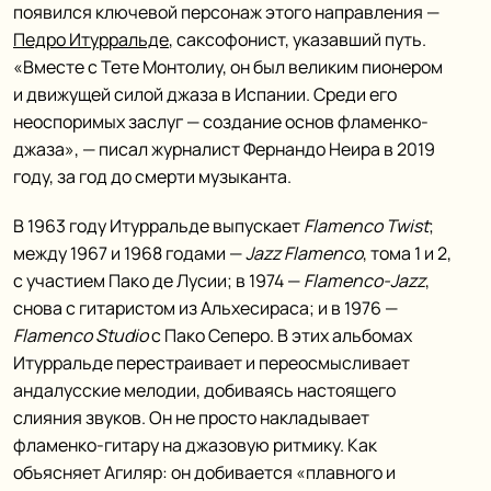
появился ключевой персонаж этого направления —
Педро Итурральде
, саксофонист, указавший путь.
«Вместе с Тете Монтолиу, он был великим пионером
и движущей силой джаза в Испании. Среди его
неоспоримых заслуг — создание основ фламенко-
джаза», — писал журналист Фернандо Неира в 2019
году, за год до смерти музыканта.
В 1963 году Итурральде выпускает
Flamenco Twist
;
между 1967 и 1968 годами —
Jazz Flamenco
, тома 1 и 2,
с участием Пако де Лусии; в 1974 —
Flamenco-Jazz
,
снова с гитаристом из Альхесираса; и в 1976 —
Flamenco Studio
с Пако Сеперо. В этих альбомах
Итурральде перестраивает и переосмысливает
андалусские мелодии, добиваясь настоящего
слияния звуков. Он не просто накладывает
фламенко-гитару на джазовую ритмику. Как
объясняет Агиляр: он добивается «плавного и