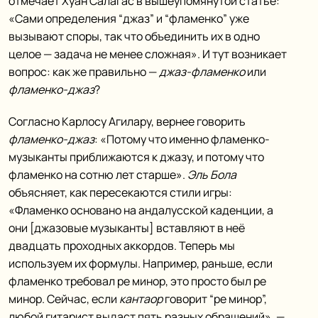
отмечает Хуан Салагас в вышеупомянутой статье:
«Сами определения “джаз” и “фламенко” уже
вызывают споры, так что объединить их в одно
целое — задача не менее сложная». И тут возникает
вопрос: как же правильно —
джаз-фламенко
или
фламенко-джаз
?
Согласно Карлосу Агилару, вернее говорить
фламенко-джаз
: «Потому что именно фламенко-
музыканты приближаются к джазу, и потому что
фламенко на сотню лет старше».
Эль Бола
объясняет, как пересекаются стили игры:
«Фламенко основано на андалусской каденции, а
они [джазовые музыканты] вставляют в неё
двадцать проходных аккордов. Теперь мы
используем их формулы. Например, раньше, если
фламенко требовал ре минор, это просто был ре
минор. Сейчас, если
кантаор
говорит “ре минор”,
любой гитарист выдаст пять разных обращений», —