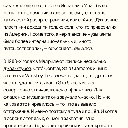
сам джаз ещё не дошёл до Испании. «У нас было
меньше информации о джазе, не существовало
таких сетей распространения, как сейчас. Джазовые
пластинки доходили только если кто-то привозил их
из Америки. Кроме того, американские музыканты
были более интернациональными, много
путешествовали», — объясняет
Эль Бола
.
В 1980-х годах в Мадриде открылись
несколько
джаз-клубов
: Café Central, Sala Clamores и ныне
закрытый Whiskey Jazz.
Бола
, тогда ещё подросток,
часто туда заглядывал. «Это была музыка,
совершенно отличающаяся от фламенко. Для
фламенко-музыканта она звучала ужасно. Но мне
как раз это и нравилось — то, что вызывало
отторжение. Именно поэтому я туда и пошёл. И когда
я освоил этот язык, он меня захватил. Мне
нравилась свобода, с которой они играли, красота