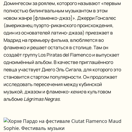
Домингесом за роялем, которого называют «первым
полностью билингвальным музыкантом в этом
новом жанре [фламенко-джаз]». Джерри Гонсалес
(американец пуэрто-риканского происхождения,
один из основателей латино-джаза) приезжает в
Мадрид на премьеру фильма, влюбляется во
фламенко и решает остаться в столице. Там он
создаёт группу Los Piratas del Flamenco и выпускает
одноимённый альбом. В качестве приглашённого
певца участвует Диего Эль Сигала, для которого это
становится стартом популярности. Он продолжает
исследовать пересечения между кубинской
музыкой, джазом и фламенко-
кехио
в культовом
альбоме
Lágrimas Negras
.