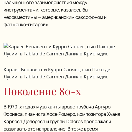
насыщенного взаимодействия между
инструментами, которые, казалось бы,
несовместимы — американским саксофоном и
фламенко-гитарой».
Карлес Бенавент и Курро Санчес, сын Пако де
Лусии, в Tablao de Carmen Данило Кристидис
Поколение 80-х
В 1970-х годах музыканты вроде трубача Артуро
Форнеса, пианиста Хосе Ромеро, композитора Хуана
Карлоса Долореса и группы Dolores продолжали
развивать это направление. В то же время