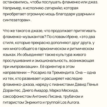
остановились, чтобы послушать фламенко или джаз.
Например, я исполняю
сегирийю
, которая
приобретает огромную мощь благодаря ударным и
синтезаторам».
Что же такого в джазе, что продолжает притягивать
фламенко-музыкантов? По словам Ирене, «это два
стиля, которые прекрасно дополняют друг друга, у
них много общего в гармоническом и ритмическом
языках. Их объединяет также культура живого
прослушивания и эмоциональность, возникающая
при импровизации». Её ориентир в этом
направлении — Росарио ла Тремендита. Она — одна
из тех, кто развивает и расширяет наследие
фламенко-джаза, наряду с пианистами Давид Пенья
Дорантес, Диего Амадор, Марко Мескида,
саксофонистом Антонио Лисана, трубачом и
гитаристом Энрикито и группой Los Aurora.